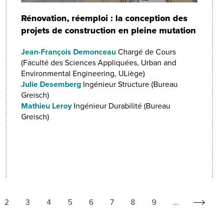
Rénovation, réemploi : la conception des
projets de construction en pleine mutation
Jean-François Demonceau
Chargé de Cours
(Faculté des Sciences Appliquées, Urban and
Environmental Engineering, ULiège)
Julie Desemberg
Ingénieur Structure (Bureau
Greisch)
Mathieu Leroy
Ingénieur Durabilité (Bureau
Greisch)
e
Page
2
Page
3
Page
4
Page
5
Page
6
Page
7
Page
8
Page
9
…
Page
››
L
ante
suivan