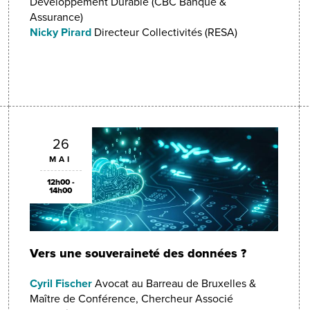
Développement Durable (CBC Banque &
Assurance)
Nicky Pirard
Directeur Collectivités (RESA)
26
MAI
12h00 -
14h00
Vers une souveraineté des données ?
Cyril Fischer
Avocat au Barreau de Bruxelles &
Maître de Conférence, Chercheur Associé