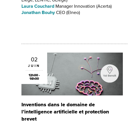
Liège, LENTIC, ULiège)
Laura Couchard
Manager Innovation (Acerta)
Jonathan Bouhy
CEO (Elneo)
02
JUIN
12h00 -
14h00
Inventions dans le domaine de
l’intelligence artificielle et protection
brevet