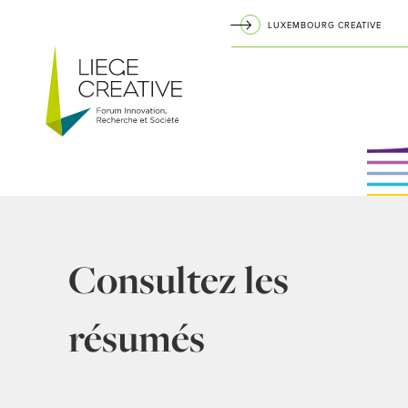
Aller
LUXEMBOURG CREATIVE
au
Navigation
contenu
principal
principale
Consultez les
résumés