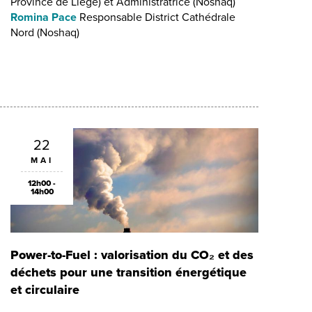
Province de Liège) et Administratrice (Noshaq)
Romina Pace
Responsable District Cathédrale
Nord (Noshaq)
22
MAI
12h00 -
14h00
Power-to-Fuel : valorisation du CO₂ et des
déchets pour une transition énergétique
et circulaire