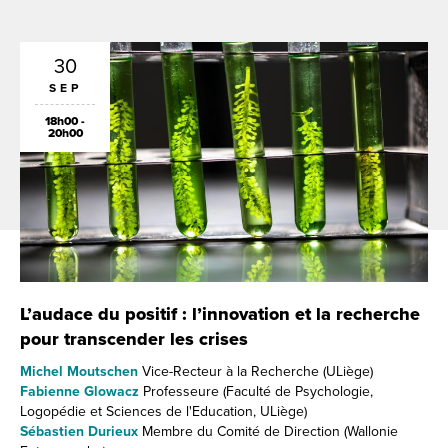
30
SEP
18h00 -
20h00
he
L’audace du positif : l’innovation et la recherche
L’
pour transcender les crises
po
Michel Moutschen
Vice-Recteur à la Recherche (ULiège)
Mi
Fabienne Glowacz
Professeure (Faculté de Psychologie,
Fa
Logopédie et Sciences de l'Education, ULiège)
Log
Sébastien Durieux
Membre du Comité de Direction (Wallonie
Sé