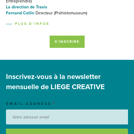
Entreprendre)
Ent
La direction de Trasis
La 
Fernand Collin
Directeur (Préhistomuseum)
Fe
PLUS D'INFOS
S'INSCRIRE
Inscrivez-vous à la newsletter
mensuelle de LIEGE CREATIVE
EMAIL ADDRESS